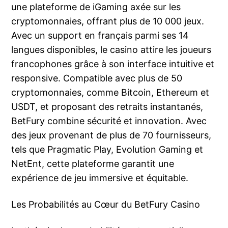
une plateforme de iGaming axée sur les
cryptomonnaies, offrant plus de 10 000 jeux.
Avec un support en français parmi ses 14
langues disponibles, le casino attire les joueurs
francophones grâce à son interface intuitive et
responsive. Compatible avec plus de 50
cryptomonnaies, comme Bitcoin, Ethereum et
USDT, et proposant des retraits instantanés,
BetFury combine sécurité et innovation. Avec
des jeux provenant de plus de 70 fournisseurs,
tels que Pragmatic Play, Evolution Gaming et
NetEnt, cette plateforme garantit une
expérience de jeu immersive et équitable.
Les Probabilités au Cœur du BetFury Casino