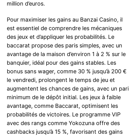
million d’euros.
Pour maximiser les gains au Banzai Casino, il
est essentiel de comprendre les mécaniques
des jeux et d’appliquer les probabilités. Le
baccarat propose des paris simples, avec un
avantage de la maison d’environ 1 à 2 % sur le
banquier, idéal pour des gains stables. Les
bonus sans wager, comme 30 % jusqu’à 200 €
le vendredi, prolongent le temps de jeu et
augmentent les chances de gains, avec un pari
minimum de le dépôt initial. Les jeux à faible
avantage, comme Baccarat, optimisent les
probabilités de victoires. Le programme VIP
avec des rangs comme Yokozuna offre des
cashbacks jusqu’à 15 %, favorisant des gains