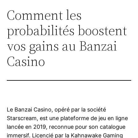
Comment les
Skip
to
probabilités boostent
content
vos gains au Banzai
Casino
Le Banzai Casino, opéré par la société
Starscream, est une plateforme de jeu en ligne
lancée en 2019, reconnue pour son catalogue
immersif. Licencié par la Kahnawake Gaming