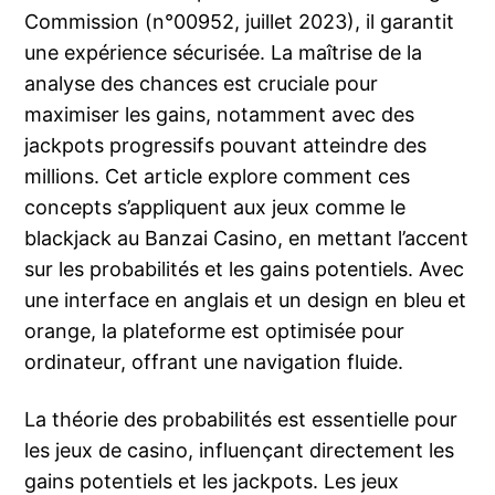
Commission (n°00952, juillet 2023), il garantit
une expérience sécurisée. La maîtrise de la
analyse des chances est cruciale pour
maximiser les gains, notamment avec des
jackpots progressifs pouvant atteindre des
millions. Cet article explore comment ces
concepts s’appliquent aux jeux comme le
blackjack au Banzai Casino, en mettant l’accent
sur les probabilités et les gains potentiels. Avec
une interface en anglais et un design en bleu et
orange, la plateforme est optimisée pour
ordinateur, offrant une navigation fluide.
La théorie des probabilités est essentielle pour
les jeux de casino, influençant directement les
gains potentiels et les jackpots. Les jeux