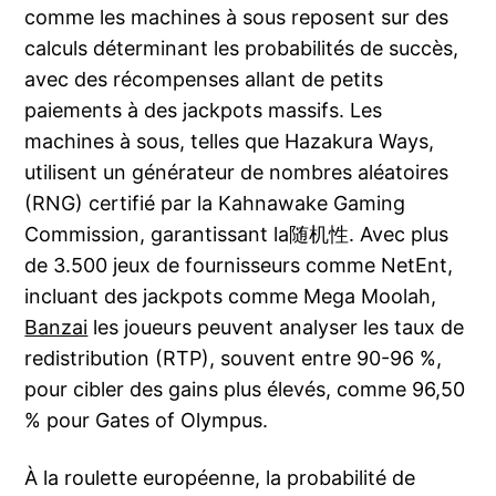
comme les machines à sous reposent sur des
calculs déterminant les probabilités de succès,
avec des récompenses allant de petits
paiements à des jackpots massifs. Les
machines à sous, telles que Hazakura Ways,
utilisent un générateur de nombres aléatoires
(RNG) certifié par la Kahnawake Gaming
Commission, garantissant la随机性. Avec plus
de 3.500 jeux de fournisseurs comme NetEnt,
incluant des jackpots comme Mega Moolah,
Banzai
les joueurs peuvent analyser les taux de
redistribution (RTP), souvent entre 90-96 %,
pour cibler des gains plus élevés, comme 96,50
% pour Gates of Olympus.
À la roulette européenne, la probabilité de