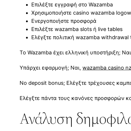
Επιλέξτε εγγραφή στο Wazamba
Χρησιμοποιήστε casino wazamba logow
Ενεργοποιήστε προσφορά
Επιλέξτε wazamba slots ή live tables
Ελέγξτε πολιτική wazamba withdrawal 
Το Wazamba έχει ελληνική υποστήριξη; Ναι
Υπάρχει εφαρμογή; Ναι,
wazamba casino n
No deposit bonus; Ελέγξτε τρέχουσες καμ
Ελέγξτε πάντα τους κανόνες προσφορών κ
Ανάλυση δημοφιλ