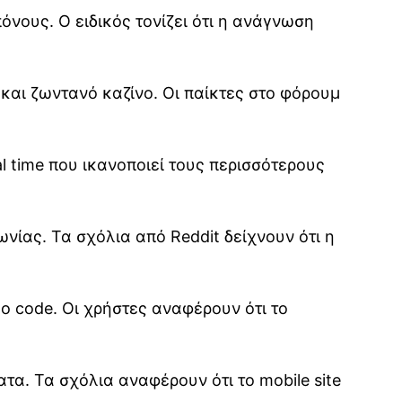
νους. Ο ειδικός τονίζει ότι η ανάγνωση
και ζωντανό καζίνο. Οι παίκτες στο φόρουμ
 time που ικανοποιεί τους περισσότερους
ίας. Τα σχόλια από Reddit δείχνουν ότι η
 code. Οι χρήστες αναφέρουν ότι το
τα. Τα σχόλια αναφέρουν ότι το mobile site