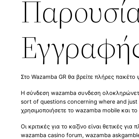
Παρουσί
Εγγραφή
Στο Wazamba GR θα βρείτε πλήρες πακέτο ψυ
Η σύνδεση wazamba συνδεση ολοκληρώνεται
sort of questions concerning where and just 
χρησιμοποιήσετε το wazamba mobile και τ
Οι κριτικές για το καζίνο είναι θετικές γι
wazamba casino forum, wazamba askgamble