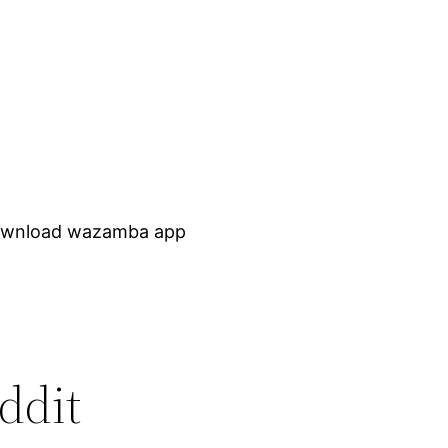
ownload wazamba app
ddit