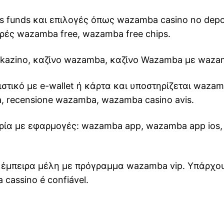
 funds και επιλογές όπως wazamba casino no depo
ρές wazamba free, wazamba free chips.
azino, καζίνο wazamba, καζίνο Wazamba με wazamb
στικό με e-wallet ή κάρτα και υποστηρίζεται waza
 recensione wazamba, wazamba casino avis.
ρία με εφαρμογές: wazamba app, wazamba app ios,
 έμπειρα μέλη με πρόγραμμα wazamba vip. Υπάρχουν
 cassino é confiável.